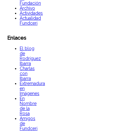
Fundación
Archivo
Actividades
Actualidad
Fundceri
Enlaces
El blog
de
Rodríguez
Ibarra
Charlas
con
Ibarra
Extremadura
en
Imágenes
En
Nombre
de la
Rosa
Amigos
de
Fundceri