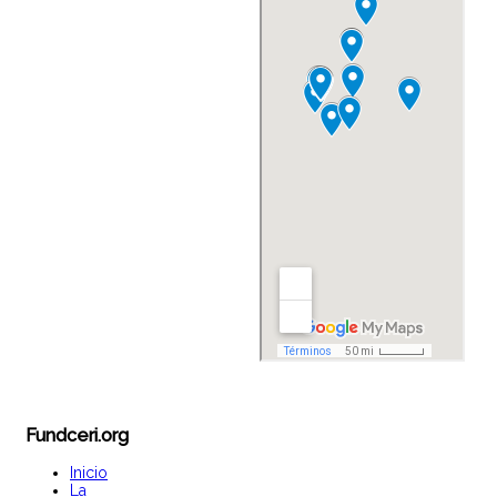
Fundceri.org
Inicio
La