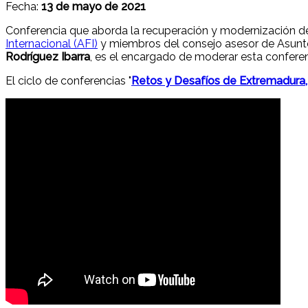
Fecha:
13 de mayo de 2021
Conferencia que aborda la recuperación y modernización d
Internacional (AFI)
y miembros del consejo asesor de Asunt
Rodríguez Ibarra
, es el encargado de moderar esta conferenc
El ciclo de conferencias "
Retos y Desafíos de Extremadura,