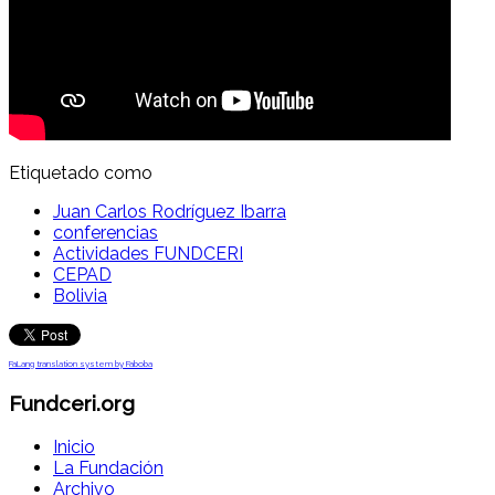
Etiquetado como
Juan Carlos Rodríguez Ibarra
conferencias
Actividades FUNDCERI
CEPAD
Bolivia
FaLang translation system by Faboba
Fundceri.org
Inicio
La Fundación
Archivo