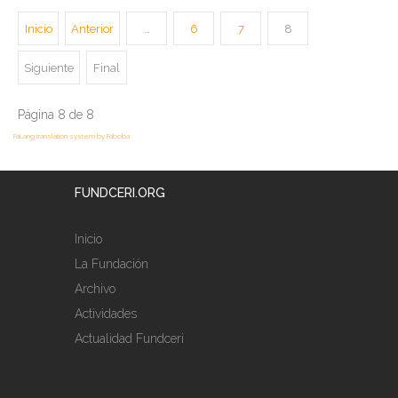
Inicio
Anterior
…
6
7
8
Siguiente
Final
Página 8 de 8
FaLang translation system by Faboba
FUNDCERI.ORG
Inicio
La Fundación
Archivo
Actividades
Actualidad Fundceri