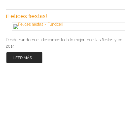
¡Felices fiestas!
Desde
Fundceri
os deseamos todo lo mejor en estas fiestas y en
2014
LEER MÁS ...