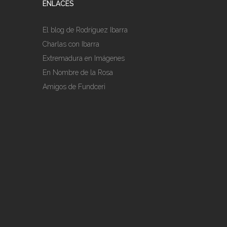
ENLACES
El blog de Rodríguez Ibarra
Charlas con Ibarra
Extremadura en Imágenes
En Nombre de la Rosa
Amigos de Fundceri
LEGAL
Aviso legal
Mapa del sitio
REDES SOCIALES