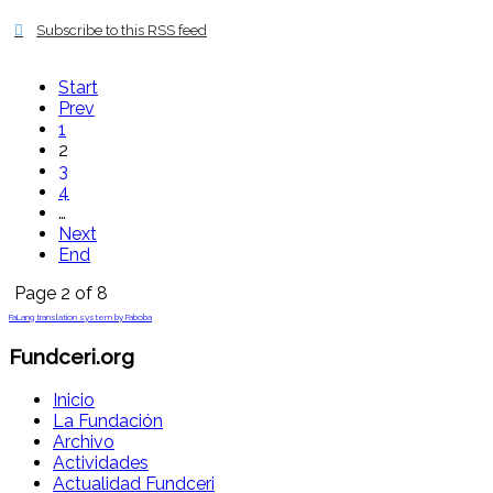
Subscribe to this RSS feed
Start
Prev
1
2
3
4
…
Next
End
Page 2 of 8
FaLang translation system by Faboba
Fundceri.org
Inicio
La Fundación
Archivo
Actividades
Actualidad Fundceri