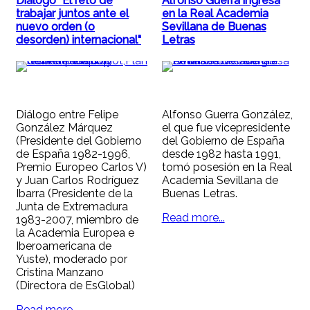
Diálogo "El reto de
Alfonso Guerra ingresa
trabajar juntos ante el
en la Real Academia
nuevo orden (o
Sevillana de Buenas
desorden) internacional"
Letras
Diálogo entre Felipe
Alfonso Guerra González,
González Márquez
el que fue vicepresidente
(Presidente del Gobierno
del Gobierno de España
de España 1982-1996,
desde 1982 hasta 1991,
Premio Europeo Carlos V)
tomó posesión en la Real
y Juan Carlos Rodríguez
Academia Sevillana de
Ibarra (Presidente de la
Buenas Letras.
Junta de Extremadura
Read more...
1983-2007, miembro de
la Academia Europea e
Iberoamericana de
Yuste), moderado por
Cristina Manzano
(Directora de EsGlobal)
Read more...