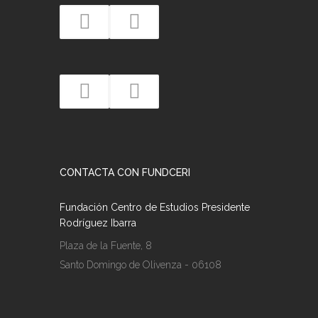
CONTACTA CON FUNDCERI
Fundación Centro de Estudios Presidente
Rodríguez Ibarra
Plaza de la Fuente, 8
Santo Domingo de Olivenza - 06108
(Badajoz)
Teléfono:
(+34) 924 263 800