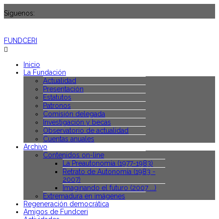
Síguenos:
FUNDCERI
Inicio
La Fundación
Actualidad
Presentación
Estatutos
Patronos
Comisión delegada
Investigación y becas
Observatorio de actualidad
Cuentas anuales
Archivo
Contenidos on-line
La Preautonomía (1977-1983)
Retrato de Autonomía (1983 -
2007)
Imaginando el futuro (2007 ...)
Extremadura en imágenes
Regeneración democrática
Amigos de Fundceri